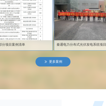
部分项目案例清单
秦通‮力电‬分布式‮伏光‬发电系‮项统
更多案例
ꅀ