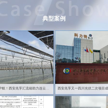
典型案例
护航！西安兆孚汇流箱助力连云港
西安兆孚又一四川光伏二次项目
东尚280MW渔光互补光伏发电项目
行