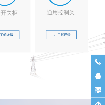
通用控制类
套开关柜
了解详情
了解详情
ꁹ
끅
뀩
낃
녕