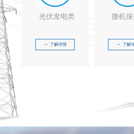
光伏发电类
微机保
了解详情
了解
ꁹ
ꁹ