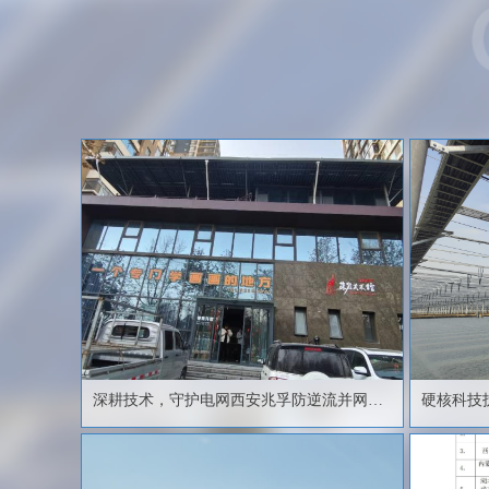
深耕技术，守护电网西安兆孚防逆流并网箱
硬核科技
助力朱雀美术馆绿色启航
市赣榆区
高效运行