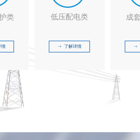
低压配电类
护类
成
详情
了解详情
ꁹ
ꁹ