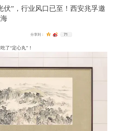
光伏”，行业风口已至！西安兆孚邀
蓝海
71
分享到：
吃了“定心丸”！