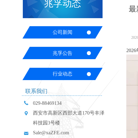
兆孚动态
最
公司新闻
2026
20
兆孚公告
行业动态
联系我们
끅
029-88469134
西安市高新区西部大道170号丰泽
끇
科技园3号楼
Sale@xaZFE.com
낂