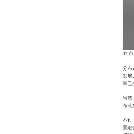
02
分布
发展
量已
当然
布式
不过
景融