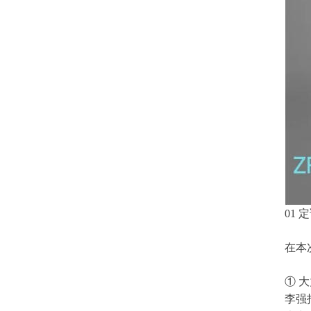
01
在本
① 
李强