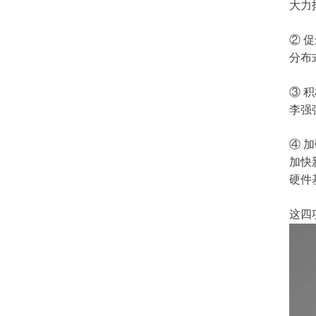
大力
② 
分布
③ 
李强
④ 
加快
硬件
这四