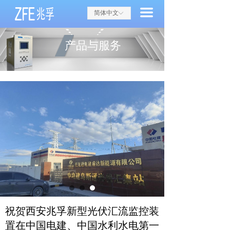
首页
끀
简体中文
ꀅ
关于兆孚
产品与服务
兆孚动态
产品与服务
研究与开发
典型案例
联系方式
祝贺西安兆孚新型光伏汇流监控装
置在中国电建、中国水利水电第一