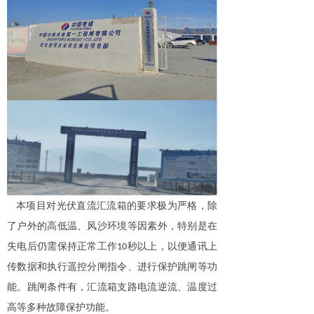
本项目对光伏直流汇流箱的要求极为严格，
除
了户外的高低温、风沙环境等因素外，
特别是在
失电后仍需保持
正常工作
秒以上，以便
通讯
上
10
传数据和执行遥控分闸指令
、进行保护跳闸等功
能
。
跳闸条件有
，汇流箱支路电流逆流、温度过
高等多种故障保护功能。