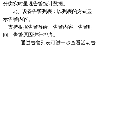
分类实时呈现告警统计数据。
2)
、设备告警列表：以列表的方式显
示告警内容。
支持根据告警等级、告警内容、告警时
间、告警原因进行排序。
通过告警列表可进一步查看活动告
警详细情况，以及设备详细情况。
3
）、告警时长分析：以柱状图的形式
呈现各类设备和环境的告警持续时长的统
计数据。支持从设备环境分类和告警时长
两个角度，查看活动告警详情和设备监控
数据的详细情况。
4
）、告警等级统计：以饼图的形式查
看告警等级的分布情况，并支持数据下钻
查看更详细统计分析。