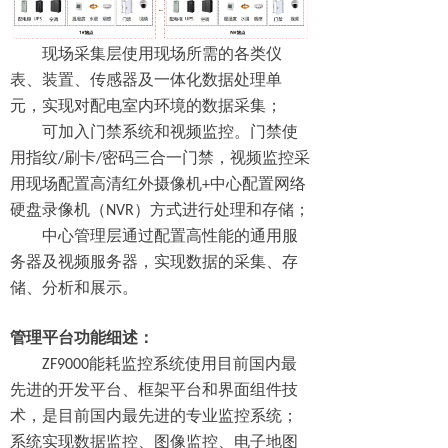
现场
采集层
使用
现场所需
的各类
仪
表、装置、
传感器
及一体化数据处理单
元
，实现对
配电室
内环境的数据采集；
可加入门禁系统和视频监控。门禁使
用指纹
/
刷卡
/
密码三合一门禁，视频监控采
用现场配置高清红外摄像机
+
中心配置网络
硬盘录像机（
NVR
）方式进行处
理和存储；
中心管理层通过配置高性能的
通用
服
务器
及视频服务器
，实现数据的采集
、
存
储、分析和展示。
管理平台功能细述：
ZF9000
能耗监控
系统使用目前国内最
先进的开发平台、框架平台和界面组件技
术，是目前国内最先进的专业监控系统；
系统实现数据监控、图像监控、电子地图